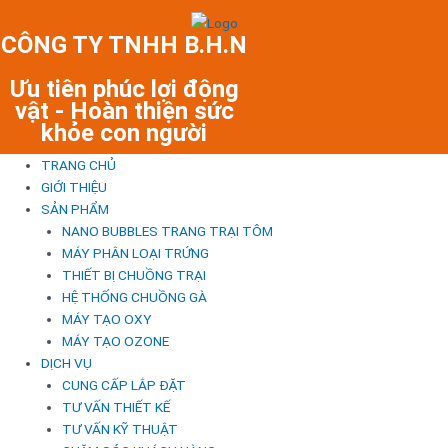
Skip
to
CÔNG TY TNHH B.H.N
content
Ưu tiên phúc lợi động
vật - Hoàn thiện sức
khỏe con người
TRANG CHỦ
GIỚI THIỆU
SẢN PHẨM
NANO BUBBLES TRANG TRẠI TÔM
MÁY PHÂN LOẠI TRỨNG
THIẾT BỊ CHUỒNG TRẠI
HỆ THỐNG CHUỒNG GÀ
MÁY TẠO OXY
MÁY TẠO OZONE
DỊCH VỤ
CUNG CẤP LẮP ĐẶT
TƯ VẤN THIẾT KẾ
TƯ VẤN KỸ THUẬT