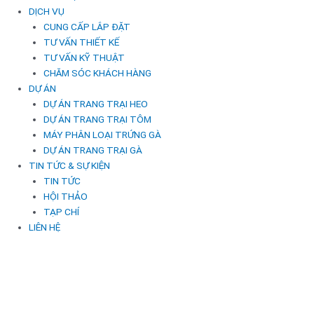
DỊCH VỤ
CUNG CẤP LẮP ĐẶT
TƯ VẤN THIẾT KẾ
TƯ VẤN KỸ THUẬT
CHĂM SÓC KHÁCH HÀNG
DỰ ÁN
DỰ ÁN TRANG TRẠI HEO
DỰ ÁN TRANG TRẠI TÔM
MÁY PHÂN LOẠI TRỨNG GÀ
DỰ ÁN TRANG TRẠI GÀ
TIN TỨC & SỰ KIỆN
TIN TỨC
HỘI THẢO
TẠP CHÍ
LIÊN HỆ