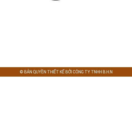
© BẢN QUYỀN THIẾT KẾ BỞI CÔNG TY TNHH B.H.N
x
x