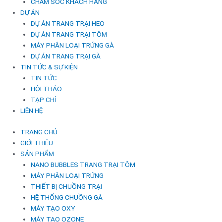
CHĂM SÓC KHÁCH HÀNG
DỰ ÁN
DỰ ÁN TRANG TRẠI HEO
DỰ ÁN TRANG TRẠI TÔM
MÁY PHÂN LOẠI TRỨNG GÀ
DỰ ÁN TRANG TRẠI GÀ
TIN TỨC & SỰ KIỆN
TIN TỨC
HỘI THẢO
TẠP CHÍ
LIÊN HỆ
TRANG CHỦ
GIỚI THIỆU
SẢN PHẨM
NANO BUBBLES TRANG TRẠI TÔM
MÁY PHÂN LOẠI TRỨNG
THIẾT BỊ CHUỒNG TRẠI
HỆ THỐNG CHUỒNG GÀ
MÁY TẠO OXY
MÁY TẠO OZONE