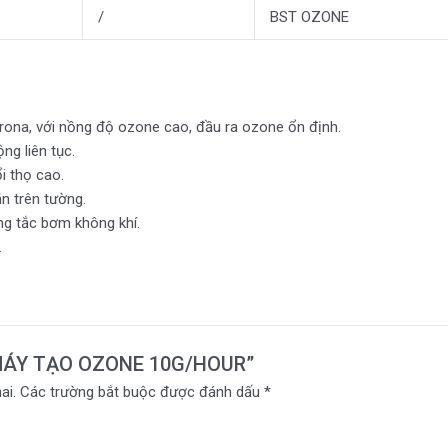
/
BST OZONE
ona, với nồng độ ozone cao, đầu ra ozone ổn định.
ng liên tục.
ổi thọ cao.
ắn trên tường.
ng tắc bơm không khí.
.
t “MÁY TẠO OZONE 10G/HOUR”
ai.
Các trường bắt buộc được đánh dấu
*