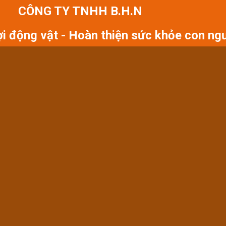
CÔNG TY TNHH B.H.N
ợi động vật - Hoàn thiện sức khỏe con ng