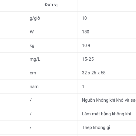
Đơn vị
g/giờ
10
W
180
kg
10.9
mg/L
15-25
cm
32 x 26 x 58
năm
1
/
Nguồn không khí khô và sạ
/
Làm mát bằng không khí
/
Thép không gỉ