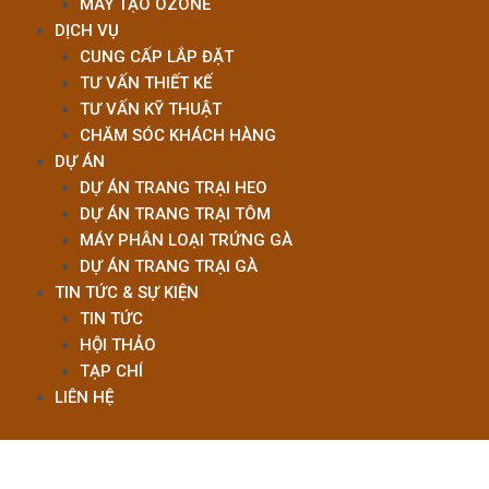
MÁY TẠO OZONE
DỊCH VỤ
CUNG CẤP LẮP ĐẶT
TƯ VẤN THIẾT KẾ
TƯ VẤN KỸ THUẬT
CHĂM SÓC KHÁCH HÀNG
DỰ ÁN
DỰ ÁN TRANG TRẠI HEO
DỰ ÁN TRANG TRẠI TÔM
MÁY PHÂN LOẠI TRỨNG GÀ
DỰ ÁN TRANG TRẠI GÀ
TIN TỨC & SỰ KIỆN
TIN TỨC
HỘI THẢO
TẠP CHÍ
LIÊN HỆ