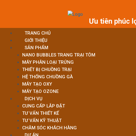
Skip
to
content
Ưu tiên phúc l
TRANG CHỦ
GIỚI THIỆU
SẢN PHẨM
NANO BUBBLES TRANG TRẠI TÔM
MÁY PHÂN LOẠI TRỨNG
THIẾT BỊ CHUỒNG TRẠI
HỆ THỐNG CHUỒNG GÀ
MÁY TẠO OXY
MÁY TẠO OZONE
DỊCH VỤ
CUNG CẤP LẮP ĐẶT
TƯ VẤN THIẾT KẾ
TƯ VẤN KỸ THUẬT
CHĂM SÓC KHÁCH HÀNG
DỰ ÁN