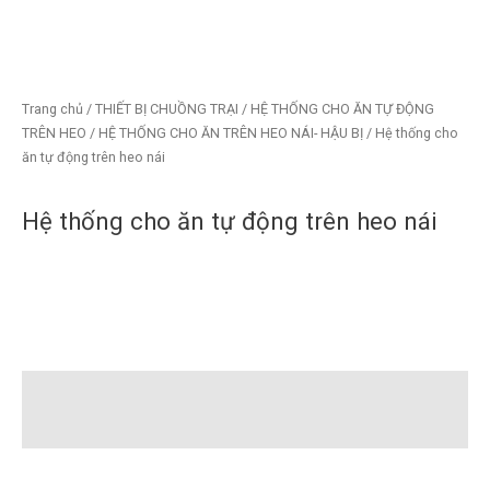
Skip
to
content
Trang chủ
/
THIẾT BỊ CHUỒNG TRẠI
/
HỆ THỐNG CHO ĂN TỰ ĐỘNG
TRÊN HEO
/
HỆ THỐNG CHO ĂN TRÊN HEO NÁI- HẬU BỊ
/ Hệ thống cho
ăn tự động trên heo nái
Hệ thống cho ăn tự động trên heo nái
Mô tả
Đánh giá (0)