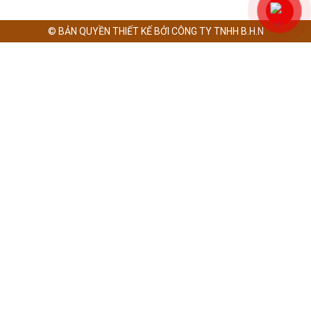
© BẢN QUYỀN THIẾT KẾ BỞI CÔNG TY TNHH B.H.N
TRANG CHỦ
GIỚI THIỆU
SẢN PHẨM
NANO BUBBLES TRANG TRẠI TÔM
MÁY PHÂN LOẠI TRỨNG
THIẾT BỊ CHUỒNG TRẠI
HỆ THỐNG CHUỒNG GÀ
MÁY TẠO OXY
MÁY TẠO OZONE
DỊCH VỤ
CUNG CẤP LẮP ĐẶT
TƯ VẤN THIẾT KẾ
TƯ VẤN KỸ THUẬT
CHĂM SÓC KHÁCH HÀNG
DỰ ÁN
DỰ ÁN TRANG TRẠI HEO
DỰ ÁN TRANG TRẠI TÔM