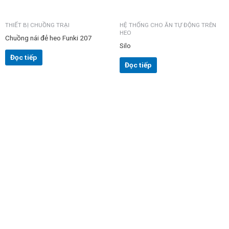
THIẾT BỊ CHUỒNG TRẠI
HỆ THỐNG CHO ĂN TỰ ĐỘNG TRÊN
HEO
Chuồng nái đẻ heo Funki 207
Silo
Đọc tiếp
Đọc tiếp