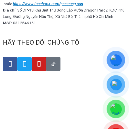
hoặc
https://www.facebook.com/jaeseung.sun
Địa chỉ
: Số DP-18 Khu Biệt Thự Song Lập Vườn Dragon Parc2, KDC Phú
Long, Đường Nguyễn Hữu Thọ, Xã Nhà Bè, Thành phố Hồ Chí Minh
MST:
0312546161
HÃY THEO DÕI CHÚNG TÔI
F
T
Y
a
w
o
c
i
u
e
t
t
b
t
u
o
e
b
o
r
e
k