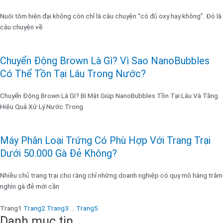
Nuôi tôm hiện đại không còn chỉ là câu chuyện “có đủ oxy hay không”. Đó là
câu chuyện về
Chuyển Động Brown Là Gì? Vì Sao NanoBubbles
Có Thể Tồn Tại Lâu Trong Nước?
Chuyển Động Brown Là Gì? Bí Mật Giúp NanoBubbles Tồn Tại Lâu Và Tăng
Hiệu Quả Xử Lý Nước Trong
Máy Phân Loại Trứng Có Phù Hợp Với Trang Trại
Dưới 50.000 Gà Đẻ Không?
Nhiều chủ trang trại cho rằng chỉ những doanh nghiệp có quy mô hàng trăm
nghìn gà đẻ mới cần
Trang
1
Trang
2
Trang
3
…
Trang
5
Danh mục tin