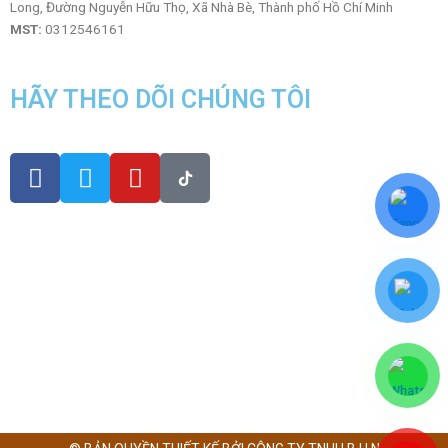
Long, Đường Nguyễn Hữu Thọ, Xã Nhà Bè, Thành phố Hồ Chí Minh
MST:
0312546161
HÃY THEO DÕI CHÚNG TÔI
F
T
Y
a
w
o
c
i
u
e
t
t
b
t
u
o
e
b
o
r
e
k