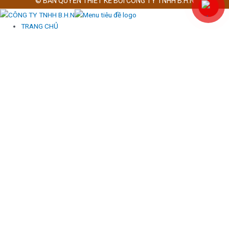
© BẢN QUYỀN THIẾT KẾ BỞI CÔNG TY TNHH B.H.N
TRANG CHỦ
GIỚI THIỆU
SẢN PHẨM
NANO BUBBLES TRANG TRẠI TÔM
MÁY PHÂN LOẠI TRỨNG
THIẾT BỊ CHUỒNG TRẠI
HỆ THỐNG CHUỒNG GÀ
MÁY TẠO OXY
MÁY TẠO OZONE
DỊCH VỤ
CUNG CẤP LẮP ĐẶT
TƯ VẤN THIẾT KẾ
TƯ VẤN KỸ THUẬT
CHĂM SÓC KHÁCH HÀNG
DỰ ÁN
DỰ ÁN TRANG TRẠI HEO
DỰ ÁN TRANG TRẠI TÔM
MÁY PHÂN LOẠI TRỨNG GÀ
DỰ ÁN TRANG TRẠI GÀ