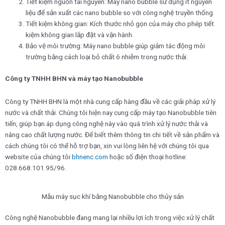
Tiết kiệm nguồn tài nguyên: Máy nano bubble sử dụng ít nguyên
liệu để sản xuất các nano bubble so với công nghệ truyền thống.
Tiết kiệm không gian: Kích thước nhỏ gọn của máy cho phép tiết
kiệm không gian lắp đặt và vận hành.
Bảo vệ môi trường: Máy nano bubble giúp giảm tác động môi
trường bằng cách loại bỏ chất ô nhiễm trong nước thải.
Công ty TNHH BHN và máy tạo Nanobubble
Công ty TNHH BHN là một nhà cung cấp hàng đầu về các giải pháp xử lý
nước và chất thải. Chúng tôi hiện nay cung cấp máy tạo Nanobubble tiên
tiến, giúp bạn áp dụng công nghệ này vào quá trình xử lý nước thải và
nâng cao chất lượng nước. Để biết thêm thông tin chi tiết về sản phẩm và
cách chúng tôi có thể hỗ trợ bạn, xin vui lòng liên hệ với chúng tôi qua
website của chúng tôi
bhnenc.com
hoặc số điện thoại hotline:
028.668.101.95/96.
Mẫu máy sục khí bằng Nanobubble cho thủy sản
Công nghệ Nanobubble đang mang lại nhiều lợi ích trong việc xử lý chất