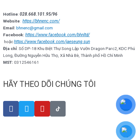
Hotline
:
028.668.101.95/96
Website
:
https://bhnenc.com/
Email
:
bhnenc@gmail.com
Facebook:
https://www.facebook.com/bhnltd/
hoặc
https://www.facebook.com/jaeseung.sun
Địa chỉ
: Số DP-18 Khu Biệt Thự Song Lập Vườn Dragon Parc2, KDC Phú
Long, Đường Nguyễn Hữu Thọ, Xã Nhà Bè, Thành phố Hồ Chí Minh
MST:
0312546161
HÃY THEO DÕI CHÚNG TÔI
F
T
Y
a
w
o
c
i
u
e
t
t
b
t
u