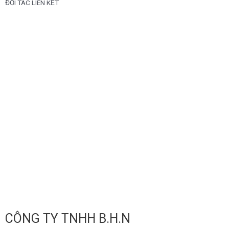
ĐỐI TÁC LIÊN KẾT
Previous
N
CÔNG TY TNHH B.H.N