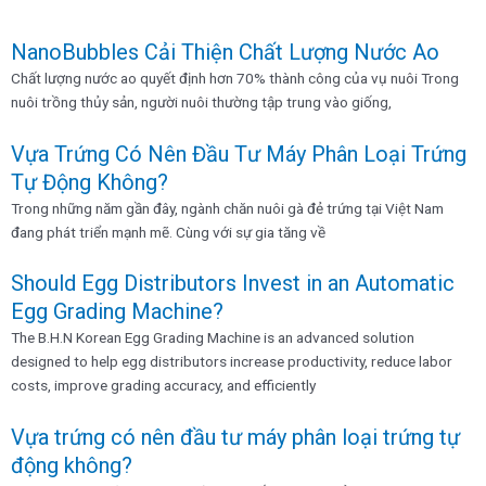
NanoBubbles Cải Thiện Chất Lượng Nước Ao
Trang
Trang
Trang
Trang
Trang
Chất lượng nước ao quyết định hơn 70% thành công của vụ nuôi Trong
nuôi trồng thủy sản, người nuôi thường tập trung vào giống,
Vựa Trứng Có Nên Đầu Tư Máy Phân Loại Trứng
Tự Động Không?
Trong những năm gần đây, ngành chăn nuôi gà đẻ trứng tại Việt Nam
đang phát triển mạnh mẽ. Cùng với sự gia tăng về
Should Egg Distributors Invest in an Automatic
Egg Grading Machine?
The B.H.N Korean Egg Grading Machine is an advanced solution
designed to help egg distributors increase productivity, reduce labor
costs, improve grading accuracy, and efficiently
Vựa trứng có nên đầu tư máy phân loại trứng tự
động không?